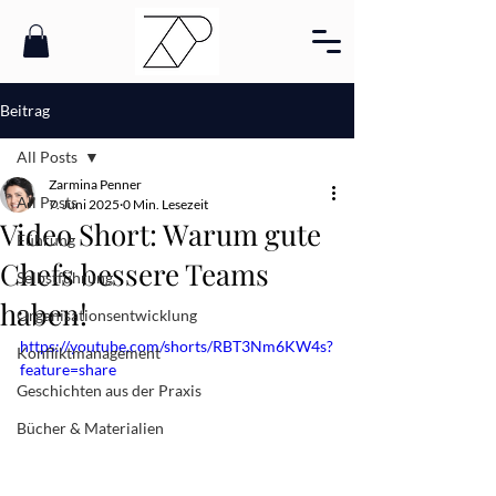
Beitrag
All Posts
Zarmina Penner
All Posts
7. Juni 2025
0 Min. Lesezeit
Video Short: Warum gute
Führung
Chefs bessere Teams
Selbstführung
haben!
Organisationsentwicklung
https://youtube.com/shorts/RBT3Nm6KW4s?
Konfliktmanagement
feature=share
Geschichten aus der Praxis
Bücher & Materialien