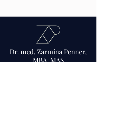
Dr. med. Zarmina Penner,
MBA, MAS
Tel:
+49 157 8302 8390
E-Mail:
office (at) zarminapenner.com
GESPRÄCH
Impressum
|
Datenschutz
©Copyright 2025 von Dr. Zarmina Penner | Alle Rechte
vorbehalten