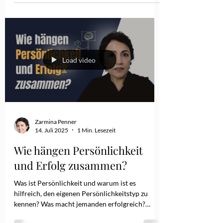
tätig ist: „Sie strahlen Klarheit und Kompetenz
aus. Tolle Rede!“ Sie hatte Tränen in den Augen.
Fragt: „Wirklich?“ Solche Momente berühren
mich sehr. Das war kein Einzelfall. Auch ich
kenne solche Situationen. Denn viele Frauen
leisten Großes und zweifeln trotzdem. Sie
bleiben still, nicht, weil sie nichts zu sagen
hätten, sondern weil sie wiss
Load video
Zarmina Penner
14. Juli 2025
1 Min. Lesezeit
Wie hängen Persönlichkeit
und Erfolg zusammen?
Was ist Persönlichkeit und warum ist es
hilfreich, den eigenen Persönlichkeitstyp zu