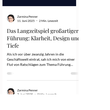
Zarmina Penner
11. Juni 2025
2 Min. Lesezeit
Das Langzeitspiel großartiger
Führung: Klarheit, Design und
Tiefe
Als ich vor über zwanzig Jahren in die
Geschäftswelt eintrat, sah ich mich von einer
Flut von Ratschlägen zum Thema Führung
überwältigt. Es gab so viele Stimmen, Modelle
und trendige Rahmenkonzepte, die mir sagten,
was ich tun oder vermeiden sollte. Einige
klangen fundiert, andere vage. Es erinnerte mich