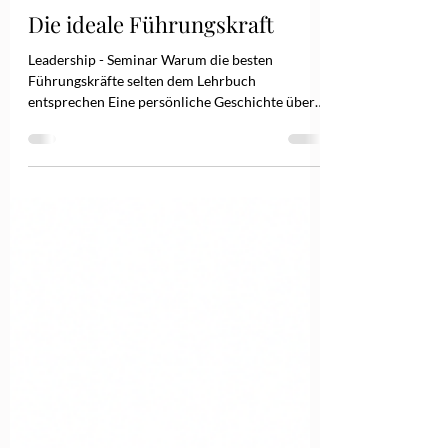
20. Mai
3 Min. Lesezeit
Die ideale Führungskraft
Leadership - Seminar Warum die besten
Führungskräfte selten dem Lehrbuch
entsprechen Eine persönliche Geschichte über
Führung und den Mut, man selbst zu sein. Es war
ein sonniger Sommertag während meines MBA-
Studiums in England. An diesem Morgen stand
Leadership auf dem Programm. Endlich ein
Thema, das mich wirklich interessierte. Ich saß
dort, den Notizblock auf den Knien, und war
überzeugt, dass ich an diesem Tag lernen würde,
wie gute Führung aussieht. Wie viele andere Tei