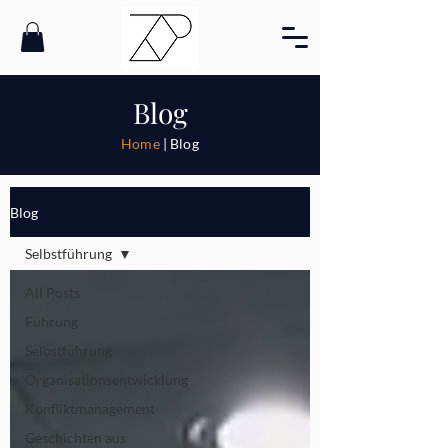
Blog
Home
| Blog
Blog
Selbstführung
All Posts
Führung
Selbstführung
Organisationsentwicklung
Konfliktmanagement
Geschichten aus